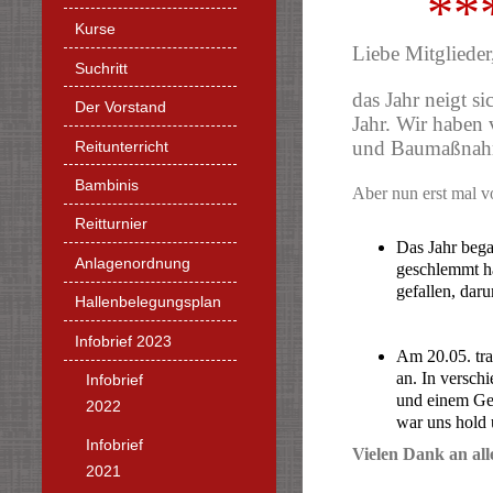
**
Kurse
Liebe Mitglieder
Suchritt
das Jahr neigt s
Der Vorstand
Jahr. Wir haben 
und Baumaßnahm
Reitunterricht
Bambinis
Aber nun erst mal v
Reitturnier
Das Jahr bega
Anlagenordnung
geschlemmt ha
gefallen, dar
Hallenbelegungsplan
Infobrief 2023
Am 20.05. tra
an. In versch
Infobrief
und einem Ges
2022
war uns hold 
Infobrief
Vielen Dank an all
2021