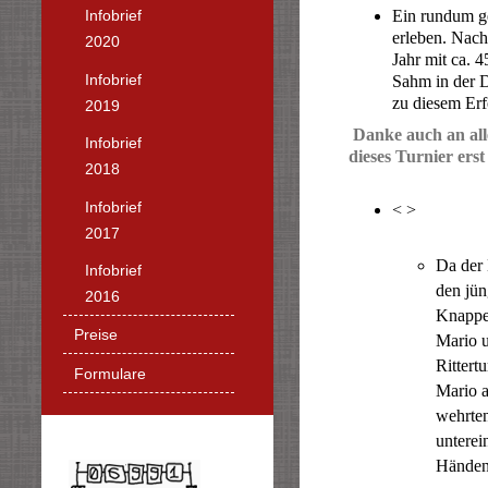
Ein rundum g
Infobrief
erleben. Nach
2020
Jahr mit ca. 
Infobrief
Sahm in der D
zu diesem Erf
2019
Danke auch an all
Infobrief
dieses Turnier ers
2018
Infobrief
< >
2017
Da der 
Infobrief
den jün
2016
Knappen
Preise
Mario u
Rittert
Formulare
Mario a
wehrten
unterei
Händen 