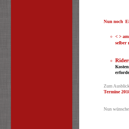
Nun noch Ein
< >
am 
selber
Rider
Kosten
erforde
Zum Ausblick
Termine 20
Nun wünsche